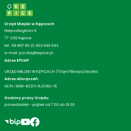
Urząd Miejski w Kępicach
Niepodległości 6
77-230 Kępice
tel.: 59 857 66 21, 603 946 543
e-mail: poczta@kepice.pl
Adres EPUAP:
URZĄD MIEJSKI W KĘPICACH /70qm78bwps/skrytka
Adres eDoręczeń:
AE:PL-19181-82371-RJCWU-15
Godziny pracy Urzędu
poniedziałek - piątek od 7:00 do 15:00