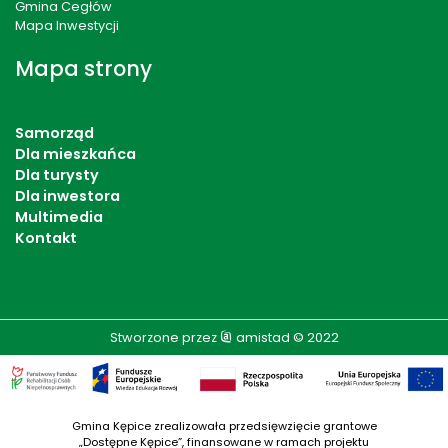
Gmina Cegłów
Mapa Inwestycji
Mapa strony
Samorząd
Dla mieszkańca
Dla turysty
Dla inwestora
Multimedia
Kontakt
Stworzone przez
amistad
© 2022
Gmina Kępice zrealizowała przedsięwzięcie grantowe
„Dostępne Kępice”, finansowane w ramach projektu