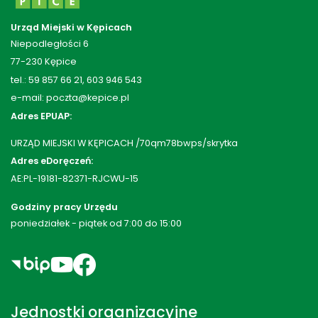
Urząd Miejski w Kępicach
Niepodległości 6
77-230 Kępice
tel.: 59 857 66 21, 603 946 543
e-mail: poczta@kepice.pl
Adres EPUAP:
URZĄD MIEJSKI W KĘPICACH /70qm78bwps/skrytka
Adres eDoręczeń:
AE:PL-19181-82371-RJCWU-15
Godziny pracy Urzędu
poniedziałek - piątek od 7:00 do 15:00
Jednostki organizacyjne