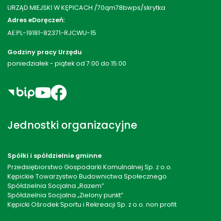
URZĄD MIEJSKI W KĘPICACH /70qm78bwps/skrytka
Adres eDoręczeń:
AE:PL-19181-82371-RJCWU-15
Godziny pracy Urzędu
poniedziałek - piątek od 7:00 do 15:00
Jednostki organizacyjne
Spółki i spółdzielnie gminne
Przedsiębiorstwo Gospodarki Komulnalnej Sp. z o.o.
Kępickie Towarzystwo Budownictwa Społecznego
Spółdzielnia Socjalna „Razem”
Spółdzielnia Socjalna „Zielony punkt”
Kępicki Ośrodek Sportu i Rekreacji Sp. z o.o. non profit