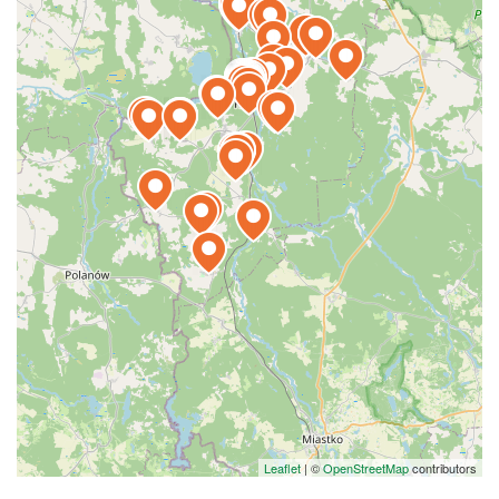
Leaflet
|
©
OpenStreetMap
contributors