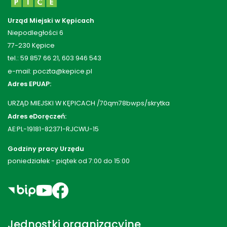
Urząd Miejski w Kępicach
Niepodległości 6
77-230 Kępice
tel.: 59 857 66 21, 603 946 543
e-mail: poczta@kepice.pl
Adres EPUAP:
URZĄD MIEJSKI W KĘPICACH /70qm78bwps/skrytka
Adres eDoręczeń:
AE:PL-19181-82371-RJCWU-15
Godziny pracy Urzędu
poniedziałek - piątek od 7:00 do 15:00
Jednostki organizacyjne