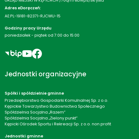
URZĄD MIEJSKI W KĘPICACH /70qm78bwps/skrytka
Adres eDoręczeń:
AE:PL-19181-82371-RJCWU-15
Godziny pracy Urzędu
poniedziałek - piątek od 7:00 do 15:00
Jednostki organizacyjne
Spółki i spółdzielnie gminne
Przedsiębiorstwo Gospodarki Komulnalnej Sp. z o.o.
Kępickie Towarzystwo Budownictwa Społecznego
Spółdzielnia Socjalna „Razem”
Spółdzielnia Socjalna „Zielony punkt”
Kępicki Ośrodek Sportu i Rekreacji Sp. z o.o. non profit
Jednostki gminne