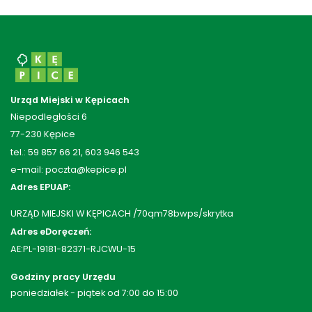
Urząd Miejski w Kępicach
Niepodległości 6
77-230 Kępice
tel.: 59 857 66 21, 603 946 543
e-mail: poczta@kepice.pl
Adres EPUAP:
URZĄD MIEJSKI W KĘPICACH /70qm78bwps/skrytka
Adres eDoręczeń:
AE:PL-19181-82371-RJCWU-15
Godziny pracy Urzędu
poniedziałek - piątek od 7:00 do 15:00