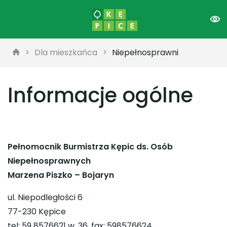
Dla mieszkańca
Niepełnosprawni
Informacje ogólne
Pełnomocnik Burmistrza Kępic ds. Osób
Niepełnosprawnych
Marzena Piszko – Bojaryn
ul. Niepodległości 6
77-230 Kępice
tel: 59 8576621 w. 36, fax: 598576624,