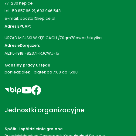
77-230 Kępice
tel.: 59 857 66 21, 603 946 543
e-mail: poczta@kepice.pl
Adres EPUAP:
URZĄD MIEJSKI W KĘPICACH /70qm78bwps/skrytka
Adres eDoręczeń:
AE:PL-19181-82371-RJCWU-15
Godziny pracy Urzędu
poniedziałek - piątek od 7:00 do 15:00
Jednostki organizacyjne
Spółki i spółdzielnie gminne
Przedsiębiorstwo Gospodarki Komulnalnej Sp. z o.o.