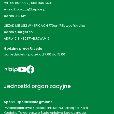
tel.: 59 857 66 21, 603 946 543
e-mail: poczta@kepice.pl
Adres EPUAP:
URZĄD MIEJSKI W KĘPICACH /70qm78bwps/skrytka
Adres eDoręczeń:
AE:PL-19181-82371-RJCWU-15
Godziny pracy Urzędu
poniedziałek - piątek od 7:00 do 15:00
Jednostki organizacyjne
Spółki i spółdzielnie gminne
Przedsiębiorstwo Gospodarki Komulnalnej Sp. z o.o.
Kępickie Towarzystwo Budownictwa Społecznego