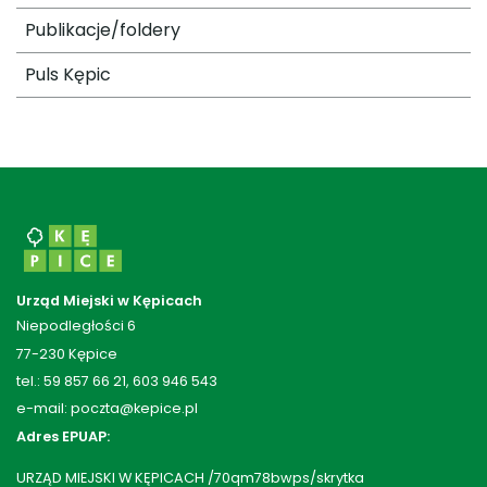
Publikacje/foldery
Puls Kępic
Urząd Miejski w Kępicach
Niepodległości 6
77-230 Kępice
tel.: 59 857 66 21, 603 946 543
e-mail: poczta@kepice.pl
Adres EPUAP:
URZĄD MIEJSKI W KĘPICACH /70qm78bwps/skrytka