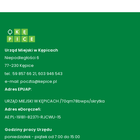
Urząd Miejski w Kępicach
Niepodległości 6
77-230 Kępice
tel.: 59 857 66 21, 603 946 543
e-mail: poczta@kepice.pl
Adres EPUAP:
URZĄD MIEJSKI W KĘPICACH /70qm78bwps/skrytka
Adres eDoręczeń:
AE:PL-19181-82371-RJCWU-15
Godziny pracy Urzędu
poniedziałek - piątek od 7:00 do 15:00