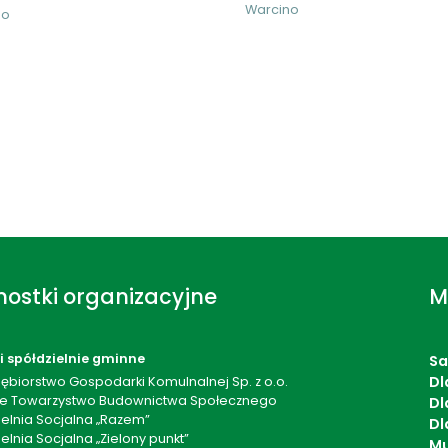
Warcino
no
ostki organizacyjne
M
 i spółdzielnie gminne
S
Dl
iębiorstwo Gospodarki Komulnalnej Sp. z o.o.
ie Towarzystwo Budownictwa Społecznego
Dl
ielnia Socjalna „Razem”
Dl
elnia Socjalna „Zielony punkt”
Mu