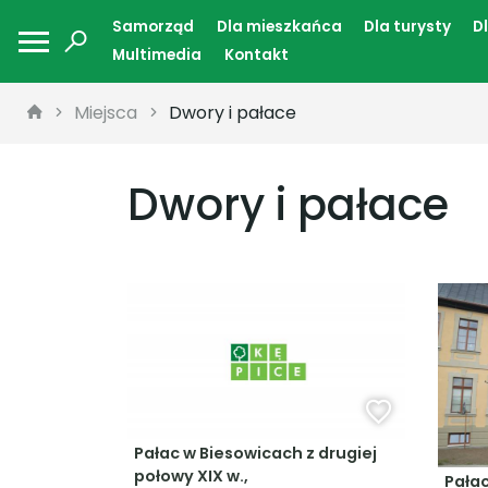
Samorząd
Dla mieszkańca
Dla turysty
D
Multimedia
Kontakt
Miejsca
Dwory i pałace
Dwory i pałace
Pałac w Biesowicach z drugiej
połowy XIX w.,
Pałac