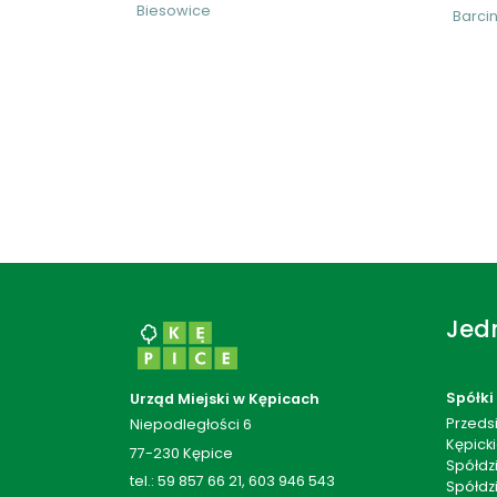
Biesowice
Barci
Jedn
Spółki
Urząd Miejski w Kępicach
Przeds
Niepodległości 6
Kępick
77-230 Kępice
Spółdz
tel.: 59 857 66 21, 603 946 543
Spółdzi