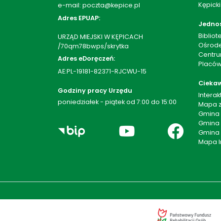
Kępicki
e-mail: poczta@kepice.pl
Adres EPUAP:
Jedno
Bibliot
URZĄD MIEJSKI W KĘPICACH
Ośrode
/70qm78bwps/skrytka
Centru
Adres eDoręczeń:
Placów
AE:PL-19181-82371-RJCWU-15
Ciekaw
Godziny pracy Urzędu
Intera
poniedziałek - piątek od 7:00 do 15:00
Mapa z
Gmina
Gmina 
Gmina
Mapa I