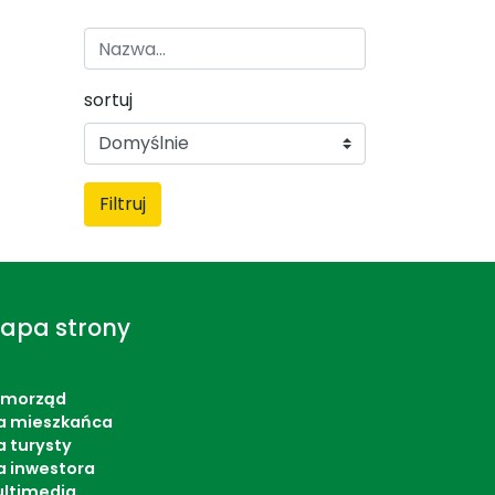
sortuj
Filtruj
apa strony
amorząd
a mieszkańca
a turysty
a inwestora
ltimedia