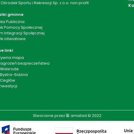
 Ośrodek Sportu i Rekreacji Sp. z o.o. non profit
Ko
stki gminne
eka Publiczna
k Pomocy Społecznej
m Integracji Społęcznej
ki oświatowe
e linki
ktywna mapa
agrożeń bezpieczeństwa
 Walsrode
Bystra-Sidzina
 Cegłów
nwestycji
Stworzone przez
amistad
© 2022