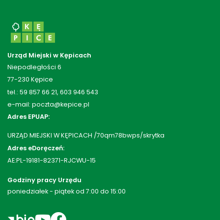
Urząd Miejski w Kępicach
Niepodległości 6
77-230 Kępice
tel.: 59 857 66 21, 603 946 543
e-mail: poczta@kepice.pl
Adres EPUAP:
URZĄD MIEJSKI W KĘPICACH /70qm78bwps/skrytka
Adres eDoręczeń:
AE:PL-19181-82371-RJCWU-15
Godziny pracy Urzędu
poniedziałek - piątek od 7:00 do 15:00