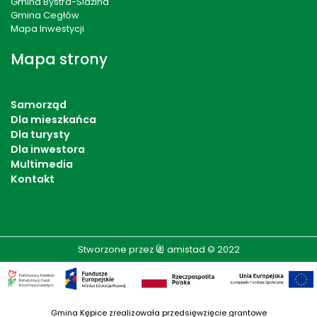
Gmina Bystra-Sidzina
Gmina Cegłów
Mapa Inwestycji
Mapa strony
Samorząd
Dla mieszkańca
Dla turysty
Dla inwestora
Multimedia
Kontakt
Stworzone przez
amistad
© 2022
Gmina Kępice zrealizowała przedsięwzięcie grantowe