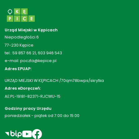
Urząd Miejski w Kępicach
Niepodległości 6
77-230 Kępice
tel.: 59 857 66 21, 603 946 543
e-mail: poczta@kepice.pl
Adres EPUAP:
URZĄD MIEJSKI W KĘPICACH /70qm78bwps/skrytka
Adres eDoręczeń:
AE:PL-19181-82371-RJCWU-15
Godziny pracy Urzędu
poniedziałek - piątek od 7:00 do 15:00