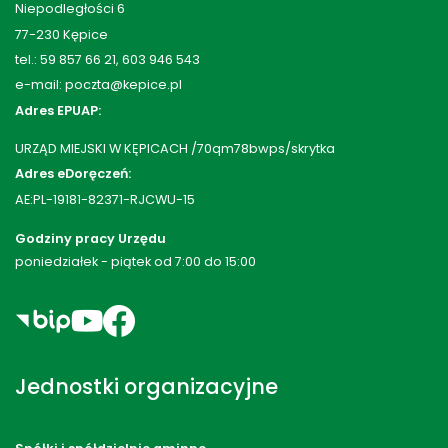
Niepodległości 6
77-230 Kępice
tel.: 59 857 66 21, 603 946 543
e-mail: poczta@kepice.pl
Adres EPUAP:
URZĄD MIEJSKI W KĘPICACH /70qm78bwps/skrytka
Adres eDoręczeń:
AE:PL-19181-82371-RJCWU-15
Godziny pracy Urzędu
poniedziałek - piątek od 7:00 do 15:00
Jednostki organizacyjne