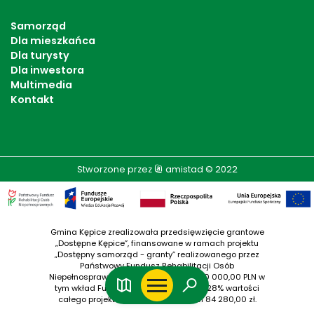
Samorząd
Dla mieszkańca
Dla turysty
Dla inwestora
Multimedia
Kontakt
Stworzone przez
amistad
© 2022
Gmina Kępice zrealizowała przedsięwzięcie grantowe
„Dostępne Kępice”, finansowane w ramach projektu
„Dostępny samorząd - granty” realizowanego przez
Państwowy Fundusz Rehabilitacji Osób
Niepełnosprawnych. Wartość grantu: 100 000,00 PLN w
tym wkład Funduszy Europejskich ( 84,28% wartości
całego projektu grantowego) wynosi 84 280,00 zł.