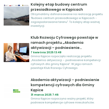
Kolejny etap budowy centrum
przesiadkowego w Kępicach
Otrzymaliśmy dofinansowanie na realizację projektu
"Budowa centrum przesiadkowego w Kępicach -
zagospodarowanie terenu". To kolejny etap ważnej
inwestycji.
Klub Rozwoju Cyfrowego powstaje w
ramach projektu „Akademia
aktywizacji – podniesienie
kompetencji cyfrowych dla gminy
7 kwietnia 2025 13:48
Gmina Kępice rozpoczęła realizację projektu
Kępice”
„Akademia aktywizacji – podniesienie kompetencji
cyfrowych dla gminy Kępice”. W jego ramach
powstaje Klub Rozwoju Cyfrowego.
Akademia aktywizacji – podniesienie
kompetencji cyfrowych dla Gminy
Kępice
31 marca 2025 7:46
Gmina Kępice rozpoczyna ważny projekt, który
podniesie kompetencje cyfrowe mieszkańców.