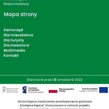
Mapa Inwestycji
Mapa strony
Samorząd
Dla mieszkańca
Dla turysty
Dla inwestora
Multimedia
Kontakt
Stworzone przez
amistad
© 2022
Gmina Kępice zrealizowała przedsięwzięcie grantowe
„Dostępne Kępice”, finansowane w ramach projektu