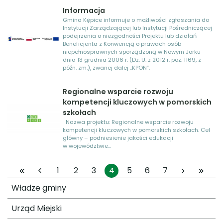
Informacja
Gmina Kępice informuje o możliwości zgłaszania do
Instytucji Zarządzającej lub Instytucji Pośredniczącej
podejrzenia o niezgodności Projektu lub działań
Beneficjenta z Konwencją o prawach osób
niepełnosprawnych sporządzoną w Nowym Jorku
dnia 13 grudnia 2006 r. (Dz. U. z 2012 r. poz. 1169, z
późn. zm.), zwanej dalej „KPON”.
Regionalne wsparcie rozwoju
kompetencji kluczowych w pomorskich
szkołach
Nazwa projektu: Regionalne wsparcie rozwoju
kompetencji kluczowych w pomorskich szkołach. Cel
główny – podniesienie jakości edukacji
w województwie...
1
2
3
4
5
6
7
Władze gminy
Urząd Miejski