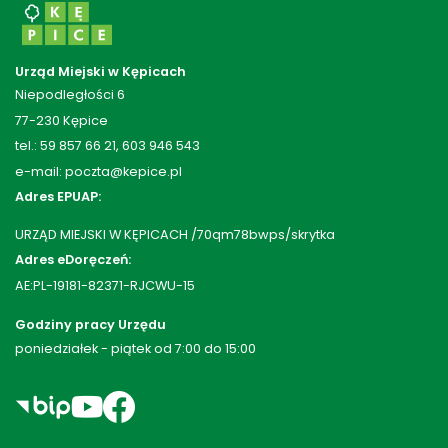
Urząd Miejski w Kępicach
Niepodległości 6
77-230 Kępice
tel.: 59 857 66 21, 603 946 543
e-mail: poczta@kepice.pl
Adres EPUAP:
URZĄD MIEJSKI W KĘPICACH /70qm78bwps/skrytka
Adres eDoręczeń:
AE:PL-19181-82371-RJCWU-15
Godziny pracy Urzędu
poniedziałek - piątek od 7:00 do 15:00