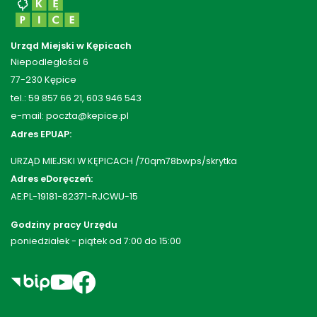
Urząd Miejski w Kępicach
Niepodległości 6
77-230 Kępice
tel.: 59 857 66 21, 603 946 543
e-mail: poczta@kepice.pl
Adres EPUAP:
URZĄD MIEJSKI W KĘPICACH /70qm78bwps/skrytka
Adres eDoręczeń:
AE:PL-19181-82371-RJCWU-15
Godziny pracy Urzędu
poniedziałek - piątek od 7:00 do 15:00