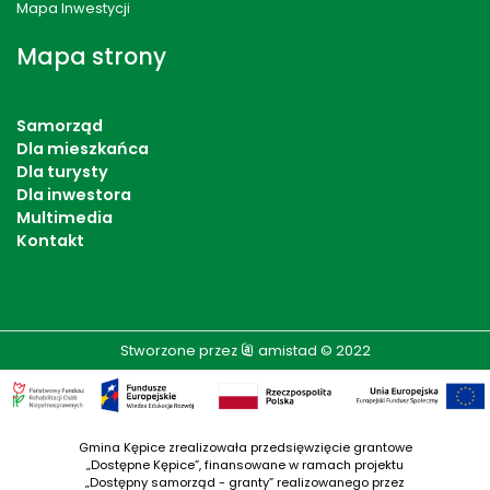
Mapa Inwestycji
Mapa strony
Samorząd
Dla mieszkańca
Dla turysty
Dla inwestora
Multimedia
Kontakt
Stworzone przez
amistad
© 2022
Gmina Kępice zrealizowała przedsięwzięcie grantowe
„Dostępne Kępice”, finansowane w ramach projektu
„Dostępny samorząd - granty” realizowanego przez