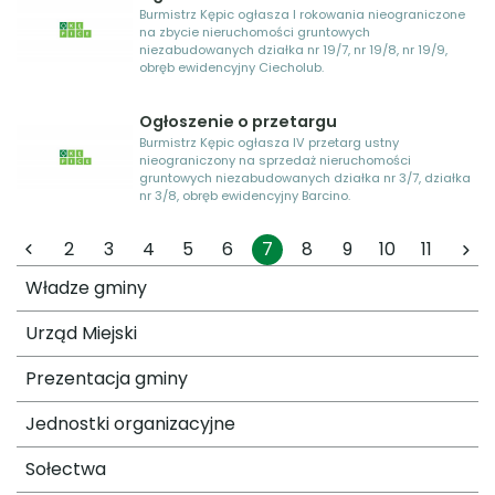
Burmistrz Kępic ogłasza I rokowania nieograniczone
na zbycie nieruchomości gruntowych
niezabudowanych działka nr 19/7, nr 19/8, nr 19/9,
obręb ewidencyjny Ciecholub.
Ogłoszenie o przetargu
Burmistrz Kępic ogłasza IV przetarg ustny
nieograniczony na sprzedaż nieruchomości
gruntowych niezabudowanych działka nr 3/7, działka
nr 3/8, obręb ewidencyjny Barcino.
2
3
4
5
6
7
8
9
10
11
Władze gminy
Urząd Miejski
Prezentacja gminy
Jednostki organizacyjne
Sołectwa