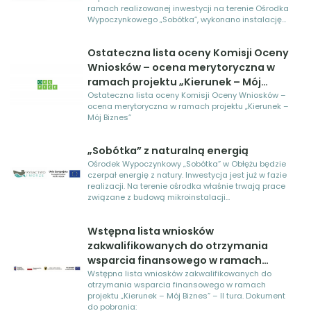
ramach realizowanej inwestycji na terenie Ośrodka
Wypoczynkowego „Sobótka”, wykonano instalację...
Ostateczna lista oceny Komisji Oceny
Wniosków – ocena merytoryczna w
ramach projektu „Kierunek – Mój
Biznes”
Ostateczna lista oceny Komisji Oceny Wniosków –
ocena merytoryczna w ramach projektu „Kierunek –
Mój Biznes”
„Sobótka” z naturalną energią
Ośrodek Wypoczynkowy „Sobótka” w Obłężu będzie
czerpał energię z natury. Inwestycja jest już w fazie
realizacji. Na terenie ośrodka właśnie trwają prace
związane z budową mikroinstalacji...
Wstępna lista wniosków
zakwalifikowanych do otrzymania
wsparcia finansowego w ramach
projektu „Kierunek – Mój Biznes” – II
Wstępna lista wniosków zakwalifikowanych do
otrzymania wsparcia finansowego w ramach
tura.
projektu „Kierunek – Mój Biznes” – II tura. Dokument
do pobrania: