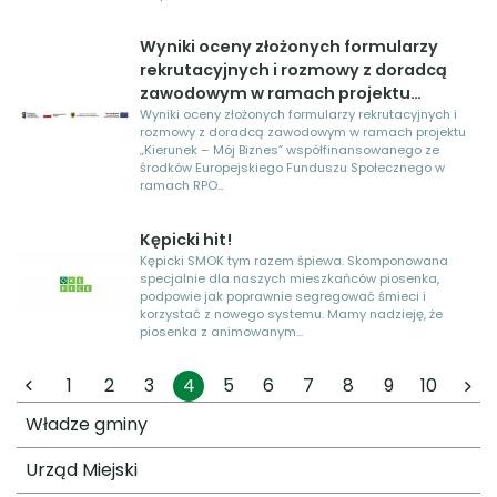
Wyniki oceny złożonych formularzy
rekrutacyjnych i rozmowy z doradcą
zawodowym w ramach projektu
„Kierunek – Mój Biznes”
Wyniki oceny złożonych formularzy rekrutacyjnych i
rozmowy z doradcą zawodowym w ramach projektu
„Kierunek – Mój Biznes” współfinansowanego ze
środków Europejskiego Funduszu Społecznego w
ramach RPO...
Kępicki hit!
Kępicki SMOK tym razem śpiewa. Skomponowana
specjalnie dla naszych mieszkańców piosenka,
podpowie jak poprawnie segregować śmieci i
korzystać z nowego systemu. Mamy nadzieję, że
piosenka z animowanym...
1
2
3
4
5
6
7
8
9
10
Władze gminy
Urząd Miejski