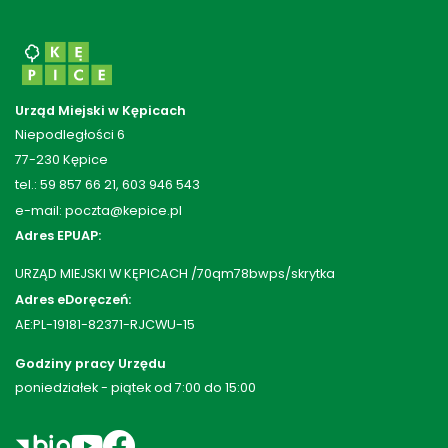
Urząd Miejski w Kępicach
Niepodległości 6
77-230 Kępice
tel.: 59 857 66 21, 603 946 543
e-mail: poczta@kepice.pl
Adres EPUAP:
URZĄD MIEJSKI W KĘPICACH /70qm78bwps/skrytka
Adres eDoręczeń:
AE:PL-19181-82371-RJCWU-15
Godziny pracy Urzędu
poniedziałek - piątek od 7:00 do 15:00