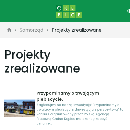
Samorząd
Projekty zrealizowane
Projekty
zrealizowane
Przypominamy o trwającym
plebiscycie.
Zagłosujmy na naszą inwestycję! Przypominamy o
trwającym plebiscycie. „Inwestycja z perspektywą” to
konkurs organizowany przez Polską Agencję
Prasową. Gmina Kępice ma szansę zdobyć
uznanie!...